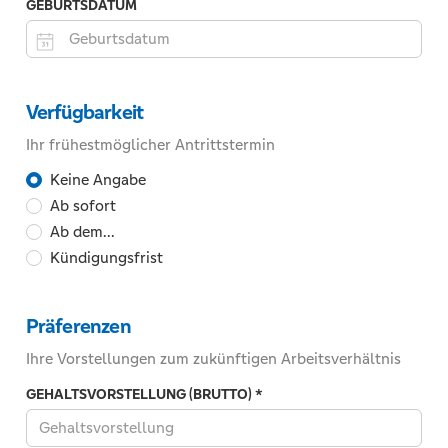
GEBURTSDATUM
sind
nur
Zahlen
Zum
und
Beispiel:
Verfügbarkeit
die
01.10.2026
Zeichen
Ihr frühestmöglicher Antrittstermin
Plus,
Ihr
Keine Angabe
Minus,
Ab sofort
Klammern
frühestmöglicher
und
Ab dem...
Antrittstermin
das
Kündigungsfrist
Leerzeichen
erlaubt.
Präferenzen
Ihre Vorstellungen zum zukünftigen Arbeitsverhältnis
GEHALTSVORSTELLUNG (BRUTTO)
*