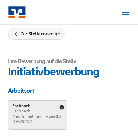
Zum
Inhalt
springen
Zur
Navigation
Zur Stellenanzeige
springen
Zum
Footer
Ihre Bewerbung auf die Stelle
springen
Initiativbewerbung
Arbeitsort
Eschbach
Eschbach
Max-Immelmann-Allee 15
DE-79427