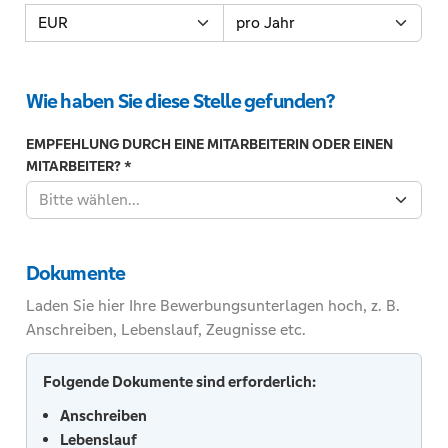
Tragen
Währung
Zeitraum
Sie
hier
Ihre
Wie haben Sie diese Stelle gefunden?
Gehaltsvorstellung
(brutto)
EMPFEHLUNG DURCH EINE MITARBEITERIN ODER EINEN
als
MITARBEITER?
*
Zahl
Bitte wählen...
ein.
Z.B.
18,50.In
Dokumente
den
folgenden
Laden Sie hier Ihre Bewerbungsunterlagen hoch, z. B.
zwei
Anschreiben, Lebenslauf, Zeugnisse etc.
Feldern
können
Folgende Dokumente sind erforderlich:
Sie
Anschreiben
die
Lebenslauf
Währung