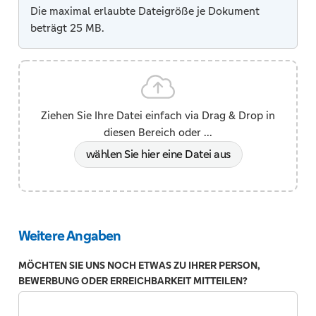
Die maximal erlaubte Dateigröße je Dokument
und
beträgt 25 MB.
einen
Zeitraum
von
Jahr,
Monat,
Tag
Ziehen Sie Ihre Datei einfach via Drag & Drop in
oder
diesen Bereich oder ...
Stunde
wählen Sie hier eine Datei aus
dazu
angeben.
Weitere Angaben
MÖCHTEN SIE UNS NOCH ETWAS ZU IHRER PERSON,
BEWERBUNG ODER ERREICHBARKEIT MITTEILEN?