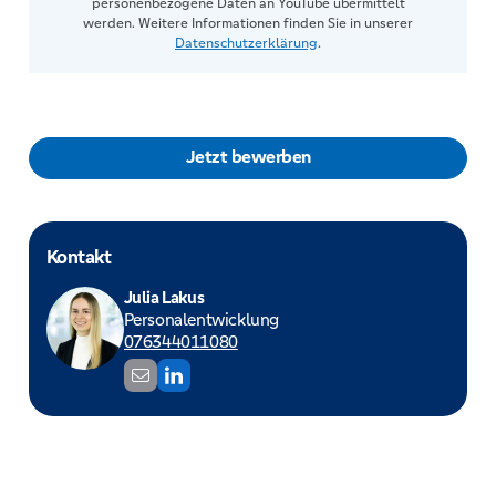
personenbezogene Daten an YouTube übermittelt
werden. Weitere Informationen finden Sie in unserer
Datenschutzerklärung
.
Jetzt bewerben
Kontakt
Julia Lakus
Personalentwicklung
076344011080
j
L
u
i
l
n
i
k
a
e