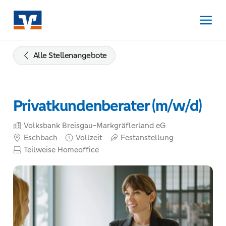
Zum
Inhalt
springen
Zur
Navigation
Alle Stellenangebote
springen
Zum
Footer
Privatkundenberater (m/w/d)
springen
Volksbank Breisgau-Markgräflerland eG
Eschbach
Vollzeit
Festanstellung
Teilweise Homeoffice